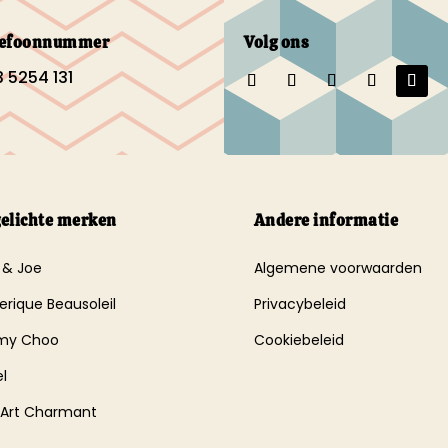
lefoonnummer
Volg ons
 5254 131
gelichte merken
Andere informatie
 & Joe
Algemene voorwaarden
erique Beausoleil
Privacybeleid
my Choo
Cookiebeleid
l
 Art Charmant