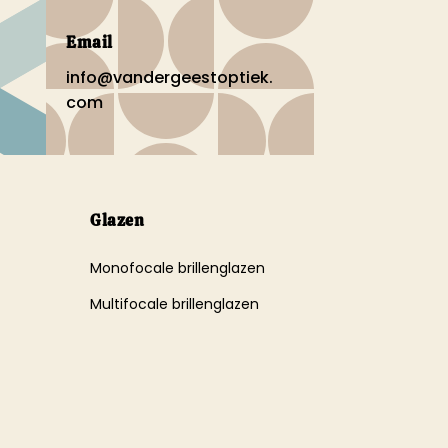
Email
info@vandergeestoptiek.
com
Glazen
Monofocale brillenglazen
Multifocale brillenglazen