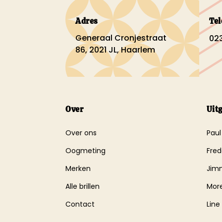
Adres
Te
Generaal Cronjestraat
023
86, 2021 JL, Haarlem
Over
Uit
Over ons
Paul
Oogmeting
Fred
Merken
Jim
Alle brillen
More
Contact
Line