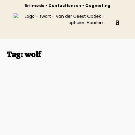
Brilmode • Contactlenzen • Oogmeting
Tag:
wolf
TREE Spectacles
door
izaac
|
jun 21, 2022
|
Merken
|
0
De monturen van Tree Spectacles zijn een
schitterende combinatie van Italiaans design en
Japans handwerk. De frames zijn ontworpen en
ontwikkeld in Italië, maar met de hand vervaardigd
in Japan.