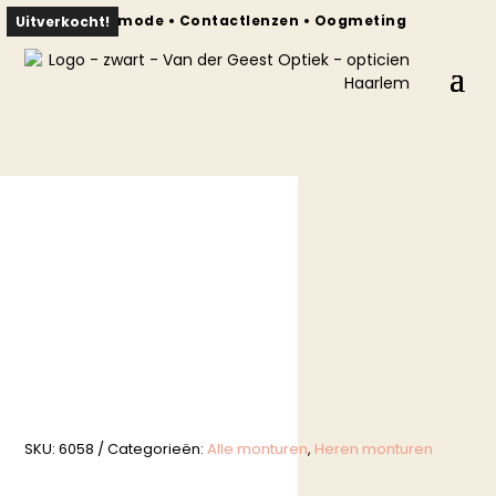
Brilmode • Contactlenzen • Oogmeting
Uitverkocht!
SKU:
6058
Categorieën:
Alle monturen
,
Heren monturen