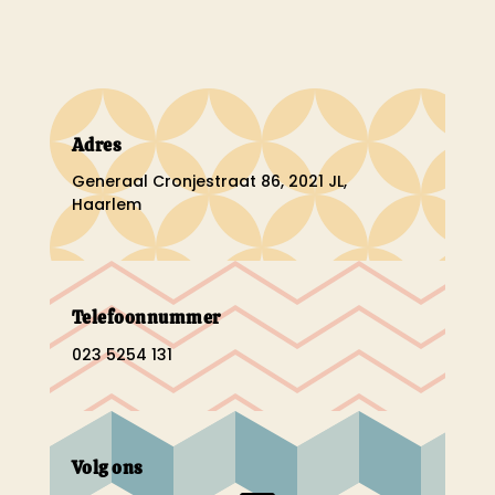
Adres
Generaal Cronjestraat 86, 2021 JL,
Haarlem
Telefoonnummer
023 5254 131
Volg ons